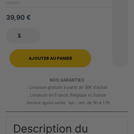
à
EFFACER
99,
39,90
€
quantité
de
Plaid
Pokémon
Salamèche
AJOUTER AU PANIER
De
Noël
Chaud
Et
NOS GARANTIES
Confortable
. Livraison gratuite à partir de 50€ d’achat
. Livraison en France, Belgique et Suisse
. Service après-vente : lun.- ven. de 9h à 17h
Description du