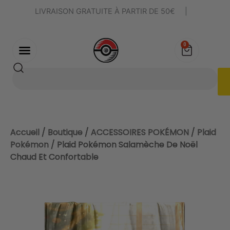
Aller
LIVRAISON GRATUITE À PARTIR DE 50€
|
au
contenu
0
Panier
Rechercher
Accueil
/
Boutique
/
ACCESSOIRES POKÉMON
/
Plaid
Pokémon
/ Plaid Pokémon Salamèche De Noël
Chaud Et Confortable