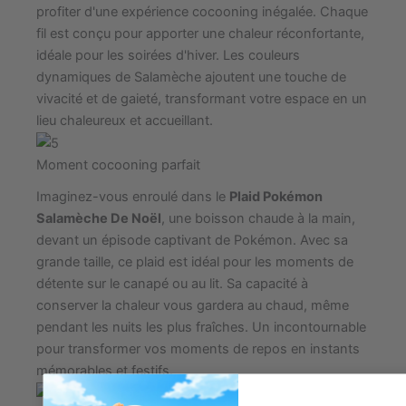
profiter d'une expérience cocooning inégalée. Chaque
fil est conçu pour apporter une chaleur réconfortante,
idéale pour les soirées d'hiver. Les couleurs
dynamiques de Salamèche ajoutent une touche de
vivacité et de gaieté, transformant votre espace en un
lieu chaleureux et accueillant.
Moment cocooning parfait
Imaginez-vous enroulé dans le
Plaid Pokémon
Salamèche De Noël
, une boisson chaude à la main,
devant un épisode captivant de Pokémon. Avec sa
grande taille, ce plaid est idéal pour les moments de
détente sur le canapé ou au lit. Sa capacité à
conserver la chaleur vous gardera au chaud, même
pendant les nuits les plus fraîches. Un incontournable
pour transformer vos moments de repos en instants
mémorables et festifs.