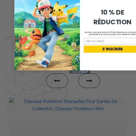
10 % DE
RÉDUCTION
ARTICLES INSPIRÉS DE L’UNIVERS POKÉMON
Inscrivez-vous pour recevoir 10% de réduction sur votre pr
SÉLECTION DE
commande et un accès exclusif à nos meilleures offres
Email
COLLECTIONS
S’INSCRIRE
DISPONIBLES