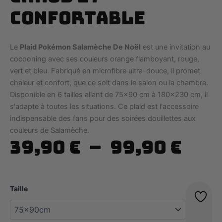
Confortable
Le
Plaid Pokémon Salamèche De Noël
est une invitation au
cocooning avec ses couleurs orange flamboyant, rouge,
vert et bleu. Fabriqué en microfibre ultra-douce, il promet
chaleur et confort, que ce soit dans le salon ou la chambre.
Disponible en 6 tailles allant de 75x90 cm à 180x230 cm, il
s'adapte à toutes les situations. Ce plaid est l'accessoire
indispensable des fans pour des soirées douillettes aux
couleurs de Salamèche.
Pla
39,90
€
–
99,90
€
de
prix
Taille
39,9