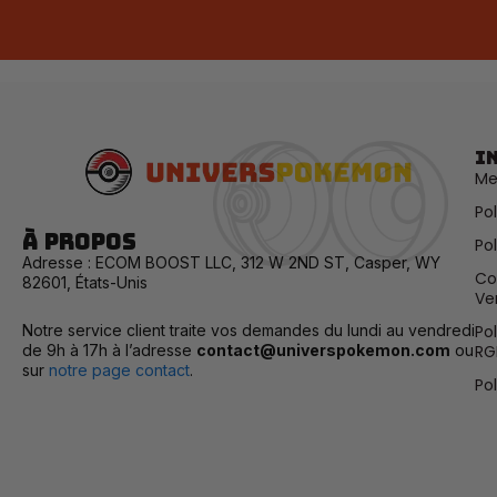
I
Me
Po
À propos
Pol
Adresse : ECOM BOOST LLC, 312 W 2ND ST, Casper, WY
Co
82601, États-Unis
Ve
Notre service client traite vos demandes du lundi au vendredi
Po
de 9h à 17h à l’adresse
contact@universpokemon.com
ou
RG
sur
notre page contact
.
Po