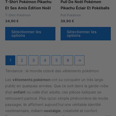
54,90 €
49,90 €
T-Shirt Pokémon Pikachu
Pull De Noël Pokémon
Et Ses Amis Édition Noël
Pikachu Éclair Et Pokéballs
T-Shirt Pokémon
Pull Pokémon
34,90
€
39,90
€
Sélectionner les
Sélectionner les
options
options
1
2
3
4
5
6
→
Tendance : le monde coloré des vêtements pokémon
Les
vêtements pokémon
ont su conquérir un très large
public en quelques années. Que ce soit dans la garde-robe
d’un
enfant
ou celle d’un adulte, ces pièces ludiques se
retrouvent partout. Plus qu’un simple phénomène de mode
passager, ils affichent aujourd’hui une véritable identité
vestimentaire, mêlant
nostalgie
, créativité et confort.