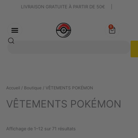
Trié
Aller
par
LIVRAISON GRATUITE À PARTIR DE 50€
|
popularité
au
contenu
0
Panier
Rechercher
Accueil
/
Boutique
/ VÊTEMENTS POKÉMON
VÊTEMENTS POKÉMON
Affichage de 1–12 sur 71 résultats