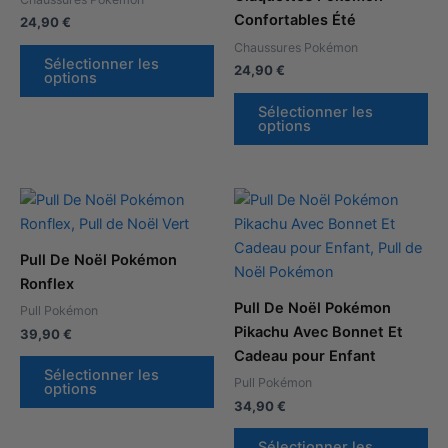
variations.
var
Confortables Été
24,90
€
Les
Le
Chaussures Pokémon
options
op
Sélectionner les
24,90
€
options
peuvent
pe
être
êtr
Sélectionner les
options
choisies
cho
sur
sur
la
la
page
pa
du
du
produit
pro
Pull De Noël Pokémon
Ronflex
Pull De Noël Pokémon
Pull Pokémon
Pikachu Avec Bonnet Et
39,90
€
Cadeau pour Enfant
Sélectionner les
Pull Pokémon
options
34,90
€
Sélectionner les