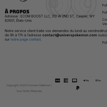
Po
À propos
Pol
Adresse : ECOM BOOST LLC, 312 W 2ND ST, Casper, WY
Co
82601, États-Unis
Ve
Notre service client traite vos demandes du lundi au vendredi
Po
de 9h à 17h à l’adresse
contact@universpokemon.com
ou
RG
sur
notre page contact
.
Po
C
C
P
A
G
c
c
a
p
o
Copyright 2025 © Univers Pokémon I
-
-
y
p
o
v
m
p
l
g
Tous Droits Réservés
i
a
a
e
l
s
s
l
-
e
a
t
p
-