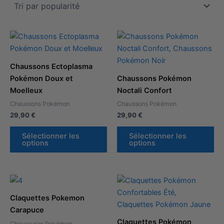
Ce
Ce
produit
pro
a
a
Chaussons Ectoplasma
plusieurs
plu
Pokémon Doux et
Chaussons Pokémon
variations.
var
Moelleux
Noctali Confort
Les
Le
Chaussons Pokémon
Chaussons Pokémon
options
op
29,90
€
29,90
€
peuvent
pe
être
êtr
Sélectionner les
Sélectionner les
options
options
choisies
cho
sur
sur
la
la
Ce
Ce
page
pa
produit
pro
du
du
Claquettes Pokemon
a
a
produit
pro
Carapuce
plusieurs
plu
Claquettes Pokémon
Chaussures Pokémon