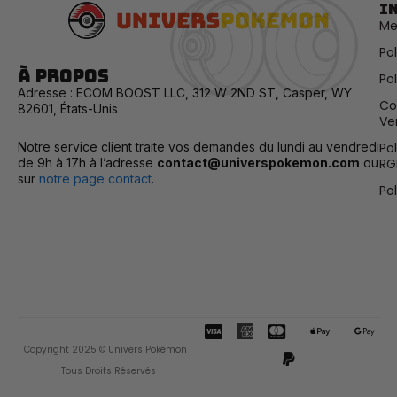
I
Me
Po
À propos
Pol
Adresse : ECOM BOOST LLC, 312 W 2ND ST, Casper, WY
Co
82601, États-Unis
Ve
Notre service client traite vos demandes du lundi au vendredi
Po
de 9h à 17h à l’adresse
contact@universpokemon.com
ou
RG
sur
notre page contact
.
Po
C
C
P
A
G
c
c
a
p
o
Copyright 2025 © Univers Pokémon I
-
-
y
p
o
v
m
p
l
g
Tous Droits Réservés
i
a
a
e
l