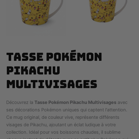
Tasse Pokémon
Pikachu
Multivisages
Découvrez la
Tasse Pokémon Pikachu Multivisages
avec
ses décorations Pokémon uniques qui captent l'attention.
Ce mug original, de couleur vive, représente différents
visages de Pikachu, ajoutant un éclat ludique à votre
collection. Idéal pour vos boissons chaudes, il sublime