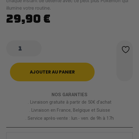
chaque instant de détente avec ce petit plus Pokémon qui
illumine votre routine.
29,90
€
quantité
de
Tasse
Pokémon
Pikachu
AJOUTER AU PANIER
Multivisages
NOS GARANTIES
. Livraison gratuite à partir de 50€ d’achat
. Livraison en France, Belgique et Suisse
. Service après-vente : lun.- ven. de 9h à 17h