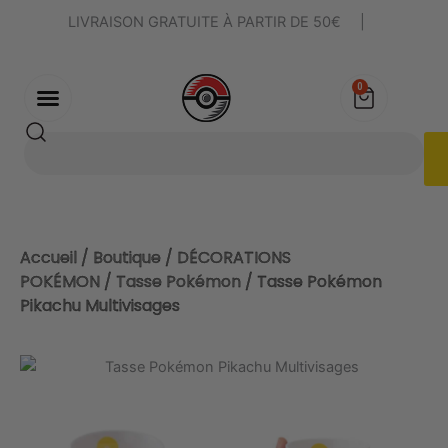
Aller
LIVRAISON GRATUITE À PARTIR DE 50€
|
au
contenu
0
Panier
Rechercher
Accueil
/
Boutique
/
DÉCORATIONS
POKÉMON
/
Tasse Pokémon
/ Tasse Pokémon
Pikachu Multivisages