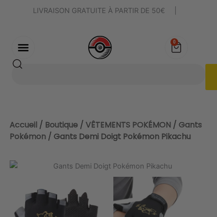
Aller
LIVRAISON GRATUITE À PARTIR DE 50€
|
au
contenu
0
Panier
Rechercher
Accueil
/
Boutique
/
VÊTEMENTS POKÉMON
/
Gants
Pokémon
/ Gants Demi Doigt Pokémon Pikachu