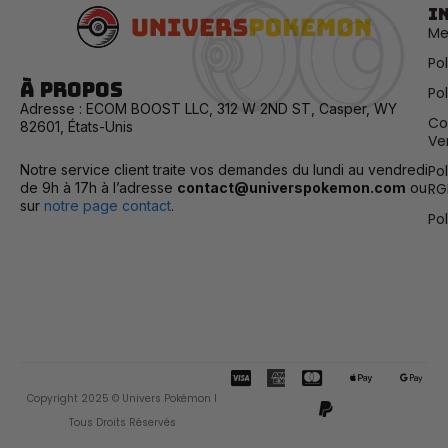
I
Me
Po
À propos
Pol
Adresse : ECOM BOOST LLC, 312 W 2ND ST, Casper, WY
Co
82601, États-Unis
Ve
Notre service client traite vos demandes du lundi au vendredi
Po
de 9h à 17h à l’adresse
contact@universpokemon.com
ou
RG
sur
notre page contact
.
Po
C
C
P
A
G
c
c
a
p
o
Copyright 2025 © Univers Pokémon I
-
-
y
p
o
v
m
p
l
g
Tous Droits Réservés
i
a
a
e
l